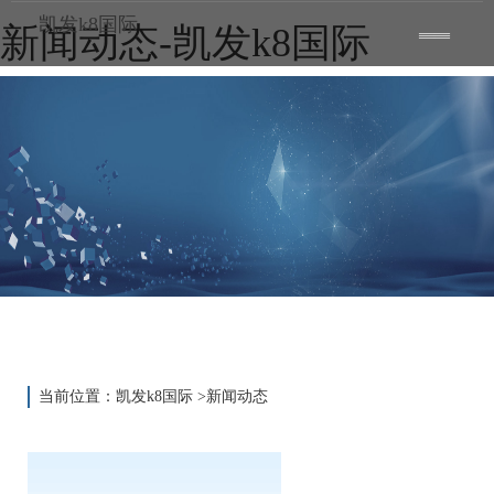
凯发k8国际
新闻动态-凯发k8国际
toggle
——
——
——
navigatio
新闻动态
news
当前位置：
凯发k8国际
>
新闻动态