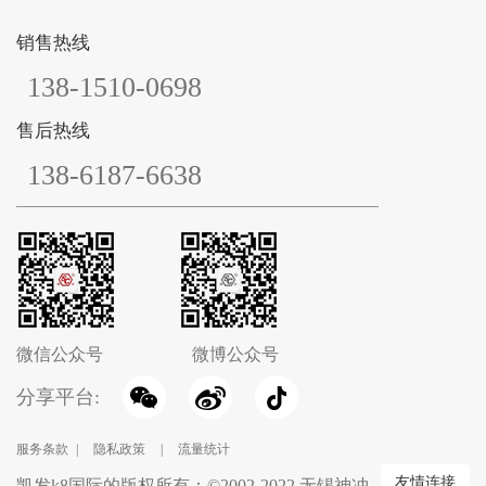
销售热线
138-1510-0698
售后热线
138-6187-6638
微信公众号
微博公众号
分享平台:
服务条款
|
隐私政策
|
流量统计
友情连接
凯发k8国际的版权所有：©2002-2022 无锡神冲