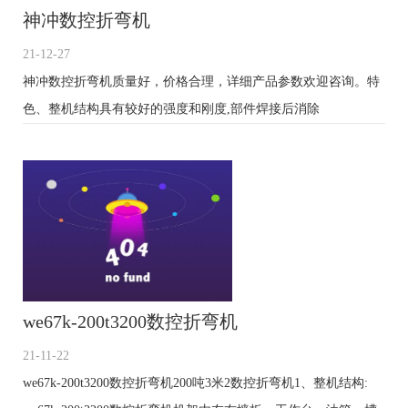
神冲数控折弯机
21-12-27
神冲数控折弯机质量好，价格合理，详细产品参数欢迎咨询。特
色、整机结构具有较好的强度和刚度,部件焊接后消除
we67k-200t3200数控折弯机
21-11-22
we67k-200t3200数控折弯机200吨3米2数控折弯机1、整机结构: