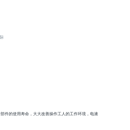
国际
个部件的使用寿命，大大改善操作工人的工作环境，电液