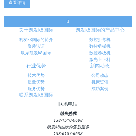
查看详情
关于凯发k8国际
凯发k8国际的产品中心
凯发k8国际的简介
数控折弯机
资质认证
数控剪板机
联系凯发k8国际
数控卷板机
激光上下料
行业优势
新闻动态
技术优势
公司动态
质量优势
机床资讯
服务优势
成功案例
联系凯发k8国际
联系电话
销售热线
138-1510-0698
凯发k8国际的售后服务
138-6187-6638