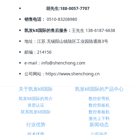
胡先生:188-0057-7707
销售电话：
0510-83208980
凯发k8国际的售后服务：
王先生 138-6187-6638
地址：江苏.无锡阳山镇陆区工业园陆通路3号
邮编：214156
e-mail：
info@shenchong.com
公司网站：https://www.shenchong.cn
关于凯发k8国际
凯发k8国际的产品中心
凯发k8国际的简介
数控折弯机
资质认证
数控剪板机
联系凯发k8国际
数控卷板机
激光上下料
行业优势
新闻动态
技术优势
公司动态