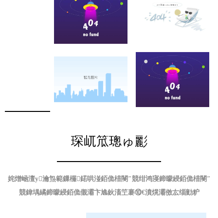
琛屼笟璁ゅ彲
姹熷崡澶у瀹炰範鏁欏鍩哄湴銆佹棤閿″競绀鸿寖鍗曚綅銆佹棤閿″
競鍏堣繘鍗曚綅銆佹儬灞卞尯鈥滀笁褰⑩€濆熀灞傚厷缁勭粐