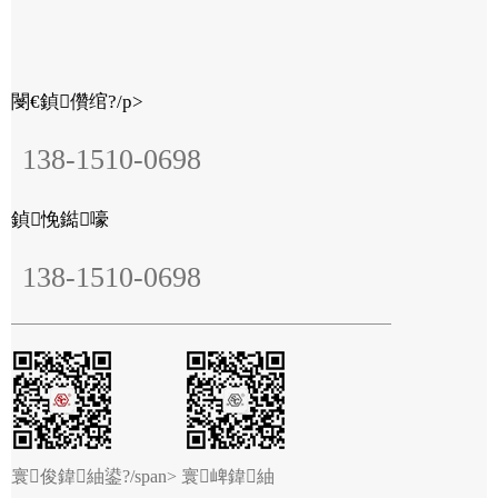
閿€鍞儹绾?/p>
138-1510-0698
鍞悗鐑嚎
138-1510-0698
寰俊鍏紬鍙?/span>
寰崥鍏紬