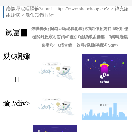
褰撳墠浣嶇疆锛?a href='https://www.shenchong.cn/'> >
鍏充簬
绁炲啿
>
浼佷笟鑽ｈ獕
鍑哄彛浜у搧璐ㄩ噺璁稿彲璇佷功銆佷腑娉拌璇併€侀
鏉冨▉
樋閲屽反宸村晢鍔¤璇併€佹睙鑻忎俊鐢ㄧ鐞嗚疮鏍
囪瘉涔︺€佸畨鍏ㄧ敓浜у熀鍦拌瘉涔?/div>
妫€娴嬭

璇?/div>