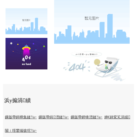
浜у搧涓績
鏁版帶鎶樺集鏈?/a>
鏁版帶鍓澘鏈?/a>
鏁版帶鍗锋澘鏈?/a>
婵€鍏変笂涓嬬
閽ｉ噾鐢熶骇绾?/a>