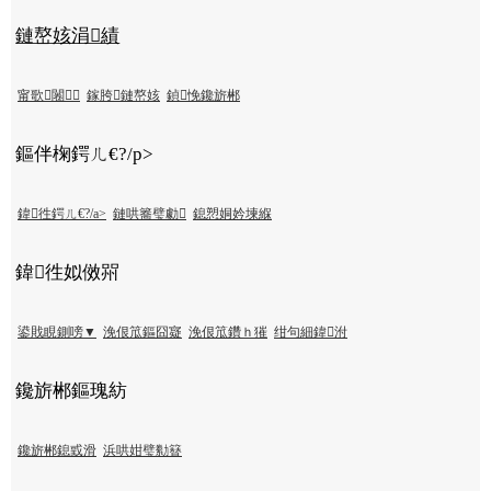
鏈嶅姟涓績
甯歌闂
鎵胯鏈嶅姟
鍞悗鑱旂郴
鏂伴椈鍔ㄦ€?/p>
鍏徃鍔ㄦ€?/a>
鏈哄簥璧勮
鎴愬姛妗堜緥
鍏徃姒傚喌
鍙戝睍鍘嗙▼
浼佷笟鏂囧寲
浼佷笟鑽ｈ獕
绀句細鍏泭
鑱旂郴鏂瑰紡
鑱旂郴鎴戜滑
浜哄姏璧勬簮