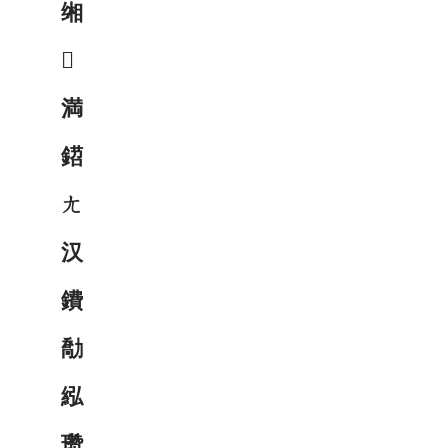
缃

満
鍣
ㄤ
汉
鐨
勪
紭
瓒