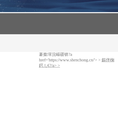
褰撳墠浣嶇疆锛?a
href='https://www.shenchong.cn/'> >
鏂伴椈
鍔ㄦ€?/a> >