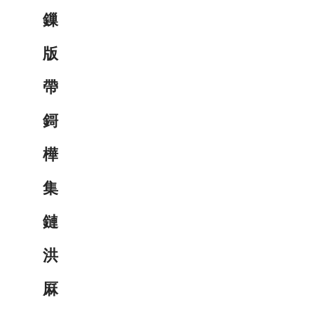
鏁
版
帶
鎶
樺
集
鏈
洪
厤