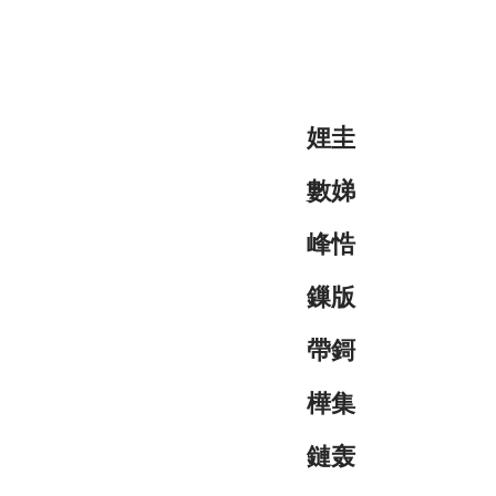
娌圭
數娣
峰悎
鏁版
帶鎶
樺集
鏈轰