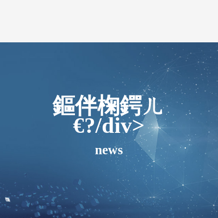
鏂伴椈鍔ㄦ
€?/div>
news