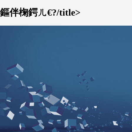
鏂伴椈鍔ㄦ€?/title>