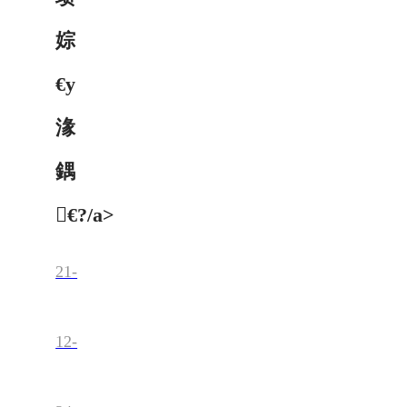
婃
€у
湪
鍝
€?/a>
21-
12-