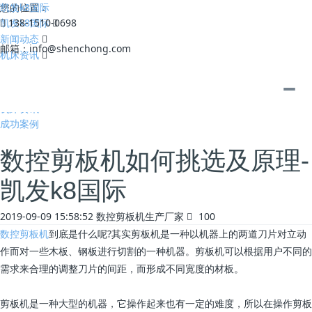
凯发k8国际
您的位置：
凯发k8国际
138-1510-0698
新闻动态
邮箱：
info@shenchong.com
机床资讯
全部
公司动态
机床资讯
成功案例
数控剪板机如何挑选及原理-
凯发k8国际
2019-09-09 15:58:52
数控剪板机生产厂家
100
数控剪板机
到底是什么呢?其实剪板机是一种以机器上的两道刀片对立动
作而对一些木板、钢板进行切割的一种机器。剪板机可以根据用户不同的
需求来合理的调整刀片的间距，而形成不同宽度的材板。
剪板机是一种大型的机器，它操作起来也有一定的难度，所以在操作剪板