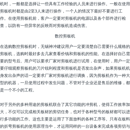
机时，一般都是选择让一些具有工作经验的人员来进行操作。一般在使用
剪板机时都是由2至3人来进行操作，一个人的情况下最好不要进行工
作。在使用剪板机前，客户一定要对剪板机的电源以及各个部件进行检
查，以防有一些异常的反映而对剪板机造成伤害。
数控剪板机
在选购数控剪板机时，无锡神冲建议用户一定要清楚自己需要什么规格的
剪板机，选购时最好多去几家查看价钱和剪板机的性能。在选择好自己需
要的型号后。用户可以要求厂家对剪板机进行试用，在使用时，用户一定
要仔细观察剪板机的刀片锐利程度和剪板机是否发出杂声，如果剪板机机
身发出杂声的话一定要求厂家对剪板机进行调换，因为剪板机作为一种大
型的机器，一旦使用过程中发生问题，不管对于企业还是售后的维修，都
是一个不小的工程。
对于另外的多种用途的剪板机联合了其它功能的冲剪机，使得工作效率加
大，不仅可以完成相关板材的剪切任务，也对于各种型号的板材都可以进
行多功能的工作。这也主要是运用了下面放料的各种工序等。只有在板料
的折弯剪板机的使用原理当中，才运用同样的一台设备来完成各项剪切与