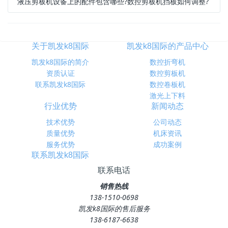
液压剪板机设备上的配件包含哪些?数控剪板机挡板如何调整?
关于凯发k8国际
凯发k8国际的产品中心
凯发k8国际的简介
数控折弯机
资质认证
数控剪板机
联系凯发k8国际
数控卷板机
激光上下料
行业优势
新闻动态
技术优势
公司动态
质量优势
机床资讯
服务优势
成功案例
联系凯发k8国际
联系电话
销售热线
138-1510-0698
凯发k8国际的售后服务
138-6187-6638