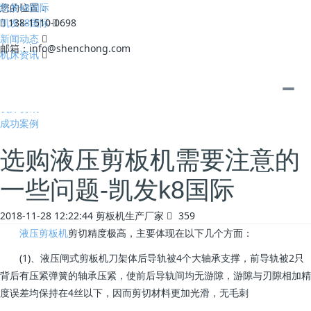
凯发k8国际
您的位置：
凯发k8国际
138-1510-0698
新闻动态
邮箱：
info@shenchong.com
机床资讯
全部
公司动态
机床资讯
成功案例
选购液压剪板机需要注意的
一些问题-凯发k8国际
2018-11-28 12:22:44
剪板机生产厂家
359
液压剪板机
剪切精度极高，主要体现在以下几个方面：
(1)、液压闸式剪板机刀架体后导轨被4个大轴承支撑，前导轨被2只
背后有压紧弹簧的轴承压紧，使前后导轨间均无游隙，游隙与刃隙相加精
度误差均保持在4丝以下，因而剪切材料更加光滑，无毛刺