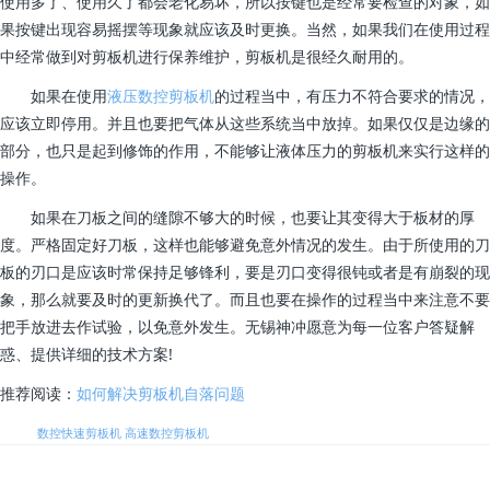
使用多了、使用久了都会老化易坏，所以按键也是经常要检查的对象，如
果按键出现容易摇摆等现象就应该及时更换。当然，如果我们在使用过程
中经常做到对剪板机进行保养维护，剪板机是很经久耐用的。
如果在使用
液压数控剪板机
的过程当中，有压力不符合要求的情况，
应该立即停用。并且也要把气体从这些系统当中放掉。如果仅仅是边缘的
部分，也只是起到修饰的作用，不能够让液体压力的剪板机来实行这样的
操作。
如果在刀板之间的缝隙不够大的时候，也要让其变得大于板材的厚
度。严格固定好刀板，这样也能够避免意外情况的发生。由于所使用的刀
板的刃口是应该时常保持足够锋利，要是刃口变得很钝或者是有崩裂的现
象，那么就要及时的更新换代了。而且也要在操作的过程当中来注意不要
把手放进去作试验，以免意外发生。无锡神冲愿意为每一位客户答疑解
惑、提供详细的技术方案!
推荐阅读：
如何解决剪板机自落问题
标签:
数控快速剪板机
高速数控剪板机