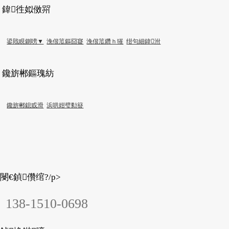
鍏徃姒傚喌
鍙戝睍鍘嗙▼
浼佷笟鏂囧寲
浼佷笟鑽ｈ獕
绀句細鍏泭
鑱旂郴鏂瑰紡
鑱旂郴鎴戜滑
浜哄姏璧勬簮
閿€鍞儹绾?/p>
138-1510-0698