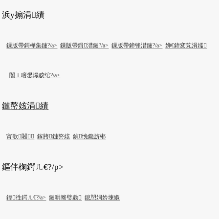
浜у搧涓績
鏁版帶鎶樺集鏈?/a>
鏁版帶鍓澘鏈?/a>
鏁版帶鍗锋澘鏈?/a>
婵€鍏変笂涓嬬
閽ｉ噾鐢熶骇绾?/a>
鏈嶅姟涓績
甯歌闂
鎵胯鏈嶅姟
鍞悗鑱旂郴
鏂伴椈鍔ㄦ€?/p>
鍏徃鍔ㄦ€?/a>
鏈哄簥璧勮
鎴愬姛妗堜緥