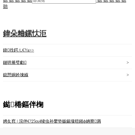
聽 聽 聽 聽 聽
聽 聽 聽 聽 聽
聽
鍏朵粬鏍忕洰
鍏徃鍔ㄦ€?/a>
>
鏈哄簥璧勮
>
鎴愬姛妗堜緥
>
鐑棬鏂伴椈
娉夊窞 | 浣伴€?25tx4绫虫补鐢垫贩鍚堟暟鎺ф姌寮満