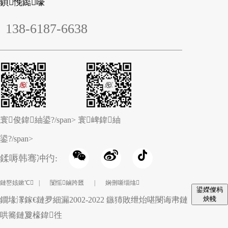
鍞悗鐑嚎
138-6187-6638
寰俊鍏紬鍙?/span>
寰崥鍏紬
鍙?/span>
鍒嗕韩骞冲彴:
鏈嶅姟鏉℃
|
闅愮鏀跨瓥
|
娴侀噺缁熻
鍙嬫儏杩
炴帴
鐗堟潈鎵€鏈夛細漏2002-2022 鏃犻敗绁炲啿閿诲帇鏈
哄簥鏈夐檺鍏徃