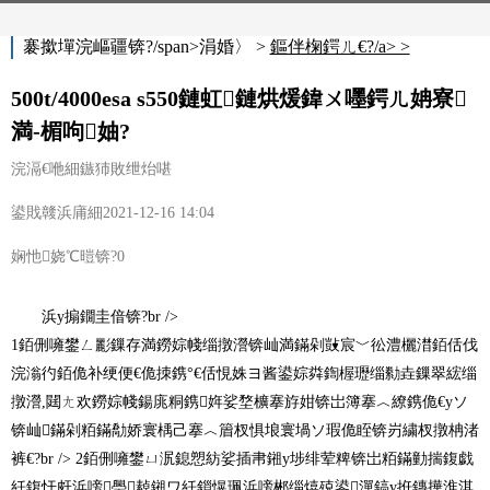
褰撳墠浣嶇疆锛?/span>
涓婚〉 >
鏂伴椈鍔ㄦ€?/a> >
500t/4000esa s550鏈虹鏈烘煖鍏ㄨ嚜鍔ㄦ姌寮
満-楣呴妯?
浣滆€咃細鏃犻敗绁炲啿
鍙戝竷浜庯細2021-12-16 14:04
娴忚娆℃暟锛?0
浜у搧鐗圭偣锛?br />
1銆侀噰鐢ㄥ彲鏁存満鐒婃帴缁撴瀯锛屾満鏋剁敱宸﹀彸澧欐澘銆佸伐
浣滃彴銆佹补绠便€佹拺鎸°€佸悓姝ヨ酱鍙婃粦鍧楃瓑缁勬垚鏁翠綋缁
撴瀯,閮ㄤ欢鐒婃帴鍚庣粡鎸姩娑堥櫎搴斿姏锛岀簿搴︿繚鎸佹€уソ
锛屾鏋剁粨鏋勪娇寰楀己搴︿篃杈惧埌寰堝ソ瑕佹眰锛岃繍杈撴柟渚
裤€?br /> 2銆侀噰鐢ㄩ泦鎴愬紡娑插帇鎺у埗绯荤粺锛岀粨鏋勭揣鍑戯
紝鍑忓皯浜嗙璺繛鎺ワ紝鎻愰珮浜嗙郴缁熺殑鍙潬鎬у拰鏄撶淮淇