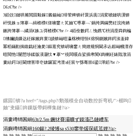
€с€?br />
3銆佽鏈哄簥閲囩敤鎵酱鍚屾绯荤粺锛屽睘浜庣涓変唬鏈哄瀷锛
屽悓姝ョ簿搴﹁緝楂樸€傞噰鐢ㄤ笂妯℃尃搴﹁ˉ鍋挎満鏋勶紝浣挎姌
鏉跨簿搴﹁繘涓€姝ユ彁楂樸€?br /> 4銆佺數鍔ㄥ悗鎸℃枡涓庢粦鍧楄
绋嬭皟鏁达紝鎵嬪姩寰皟锛屾暟瀛楁樉绀恒€傛恫鍘嬪姩鍔涘崟鍏
冪粨鏋勭揣鍑戯紝瀹夎鏂逛究锛岄噰鐢ㄤ簡娌规恫閫氶亾鍜屾帴澶存
暟閲忚闄愬埗鍒版渶灏忕▼搴︾殑闆嗘垚娑插帇闃€鍧楋紝婊戝潡涓
婁紶鍔紝閫熷害璋冭妭鑼冨洿澶э紝宸ヤ綔骞崇ǔ鍙潬銆?br />
鏍囩锛?a href="/tags.php?/鹅颈模全自动数控折弯机/">楣呴
妯″叏鑷姩鏁版帶鎶樺集鏈?/a>
涓婁竴绡囷細
63t/2.5m 鐝犲疂灞曠ず鏌滀己鏈嶆车
涓嬩竴绡囷細
160鍚?.2绫矱sa s530鐢垫煖琛屼笟娌?/a>