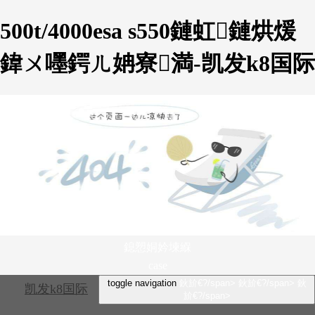
500t/4000esa s550鏈虹鏈烘煖
鍏ㄨ嚜鍔ㄦ姌寮満-凯发k8国际
鎴愬姛妗堜緥
case
toggle navigation
鈥斺€?/span>
鈥斺€?/span>
鈥
凯发k8国际
斺€?/span>