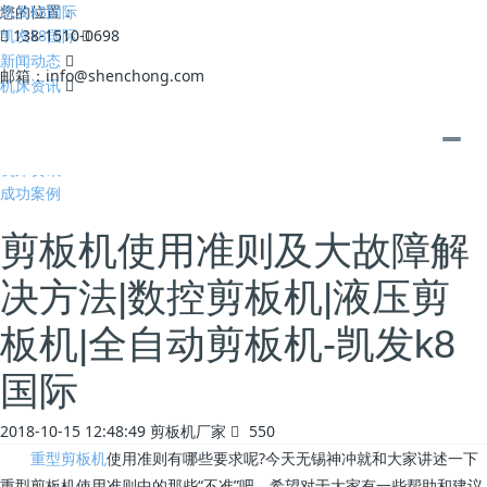
凯发k8国际
您的位置：
凯发k8国际
138-1510-0698
新闻动态
邮箱：
info@shenchong.com
机床资讯
全部
公司动态
机床资讯
成功案例
剪板机使用准则及大故障解
决方法|数控剪板机|液压剪
板机|全自动剪板机-凯发k8
国际
2018-10-15 12:48:49
剪板机厂家
550
重型剪板机
使用准则有哪些要求呢?今天无锡神冲就和大家讲述一下
重型剪板机使用准则中的那些“不准”吧，希望对于大家有一些帮助和建议