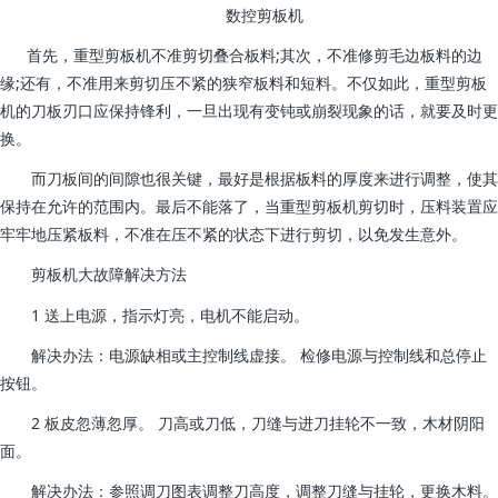
数控剪板机
首先，重型剪板机不准剪切叠合板料;其次，不准修剪毛边板料的边
缘;还有，不准用来剪切压不紧的狭窄板料和短料。不仅如此，重型剪板
机的刀板刃口应保持锋利，一旦出现有变钝或崩裂现象的话，就要及时更
换。
而刀板间的间隙也很关键，最好是根据板料的厚度来进行调整，使其
保持在允许的范围内。最后不能落了，当重型剪板机剪切时，压料装置应
牢牢地压紧板料，不准在压不紧的状态下进行剪切，以免发生意外。
剪板机大故障解决方法
1 送上电源，指示灯亮，电机不能启动。
解决办法：电源缺相或主控制线虚接。 检修电源与控制线和总停止
按钮。
2 板皮忽薄忽厚。 刀高或刀低，刀缝与进刀挂轮不一致，木材阴阳
面。
解决办法：参照调刀图表调整刀高度，调整刀缝与挂轮，更换木料。