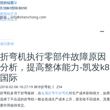
凯发k8国际
您的位置：
凯发k8国际
138-1510-0698
新闻动态
邮箱：
info@shenchong.com
机床资讯
全部
公司动态
机床资讯
成功案例
折弯机执行零部件故障原因
分析，提高整体能力-凯发k8
国际
2018-02-06 16:27:19
神冲折弯机
254
折弯机多用于折弯板材，在
金属折弯中折弯机
对生产成本影响很大，如果
选择了不合适的折弯机一般会造成生产成本上升，甚至收不回成本。其重
要作用值得肯定。