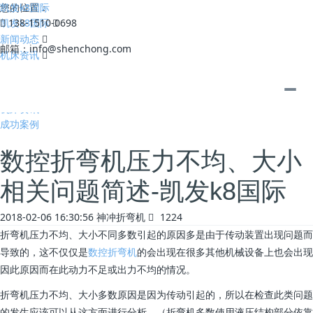
凯发k8国际
您的位置：
凯发k8国际
138-1510-0698
新闻动态
邮箱：
info@shenchong.com
机床资讯
全部
公司动态
机床资讯
成功案例
数控折弯机压力不均、大小
相关问题简述-凯发k8国际
2018-02-06 16:30:56
神冲折弯机
1224
折弯机压力不均、大小不同多数引起的原因多是由于传动装置出现问题而
导致的，这不仅仅是
数控折弯机
的会出现在很多其他机械设备上也会出现
因此原因而在此动力不足或出力不均的情况。
折弯机压力不均、大小多数原因是因为传动引起的，所以在检查此类问题
的发生应该可以从这方面进行分析。（折弯机多数使用液压结构部分依靠