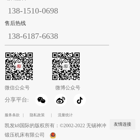
138-1510-0698
售后热线
138-6187-6638
微信公众号
微博公众号
分享平台:
服务条款
|
隐私政策
|
流量统计
友情连接
凯发k8国际的版权所有：©2002-2022 无锡神冲
锻压机床有限公司