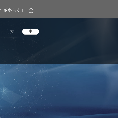
发
服务与支
|
持
中