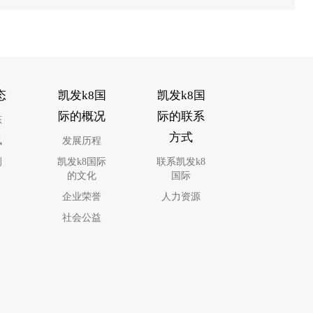
态
凯发k8国
凯发k8国
际的概况
际的联系
态
方式
讯
发展历程
例
凯发k8国际
联系凯发k8
的文化
国际
企业荣誉
人力资源
社会公益