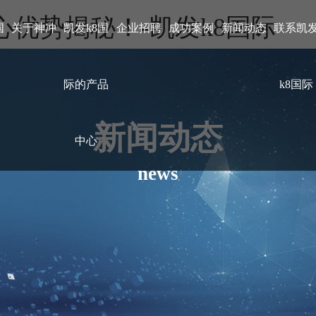
优势揭秘！-凯发k8国际
国
关于神冲
凯发k8国
企业招聘
成功案例
新闻动态
联系凯
际的产品
k8国际
新闻动态
中心
news