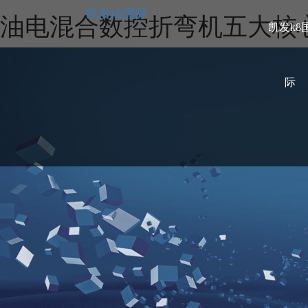
凯发k8国际
油电混合数控折弯机五大核心
凯发k8
际