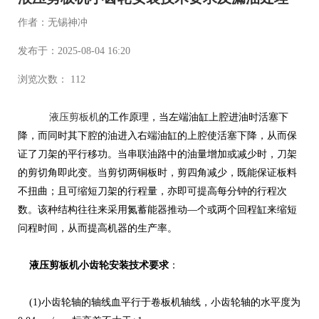
作者：无锡神冲
发布于：2025-08-04 16:20
浏览次数： 112
液压剪板机
的工作原理，当左端油缸上腔进油时活塞下
降，而同时其下腔的油进入右端油缸的上腔使活塞下降，从而保
证了刀架的平行移功。当串联油路中的油量增加或减少时，刀架
的剪切角即此变。当剪切两铜板时，剪四角减少，既能保证板料
不扭曲；且可缩短刀架的行程量，亦即可提高每分钟的行程次
数。该种结构往往来采用氮蓄能器推动—个或两个回程缸来缩短
问程时间，从而提高机器的生产率。
液压剪板机小齿轮安装技术要求
：
(1)小齿轮轴的轴线血平行于卷板机轴线，小齿轮轴的水平度为