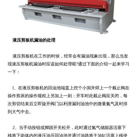
液压剪板机漏油的处理
液压剪板机在工作的时候，经常会有漏油现象出现，那么当发
现液压剪板机漏油时应该如何处理呢?通过下面的介绍一起来学习
一下：
l、在液压剪板机的回油池端盖上挖个小洞并焊上一个截止阀在
操作剪床的操作规程上另加上一则：开车时此截止阀应关闭，每
次剪切结束后立即旋开阀门以利泄漏到油池中的微量氮气及时排
到大气中去。
2、当手动按钮或脚踏开关松开，此时通过氮气储能器活塞下
移将下岗体内的液压油压回油池并通过油路将主油缸活塞上移使