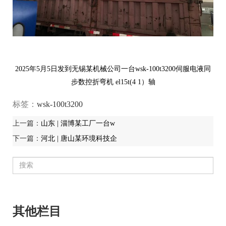
2025年5月5日发到无锡某机械公司一台wsk-100t3200伺服电液同
步数控折弯机 el15t(4 1）轴
标签：
wsk-100t3200
上一篇：
山东 | 淄博某工厂一台w
下一篇：
河北 | 唐山某环境科技企
其他栏目