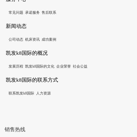
常见问题
承诺服务
售后联系
新闻动态
公司动态
机床资讯
成功案例
凯发k8国际的概况
发展历程
凯发k8国际的文化
企业荣誉
社会公益
凯发k8国际的联系方式
联系凯发k8国际
人力资源
销售热线