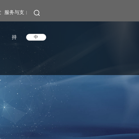
发
服务与支
|
持
中