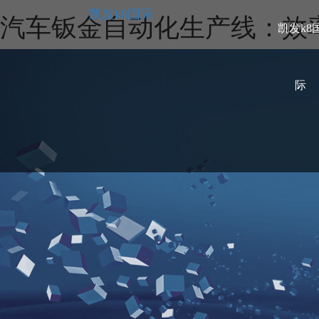
凯发k8国际
汽车钣金自动化生产线：效率
凯发k8
际