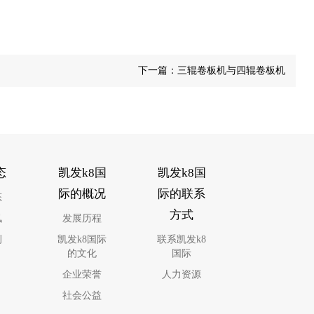
下一篇：
三辊卷板机与四辊卷板机
态
凯发k8国
凯发k8国
际的概况
际的联系
态
方式
讯
发展历程
例
凯发k8国际
联系凯发k8
的文化
国际
企业荣誉
人力资源
社会公益