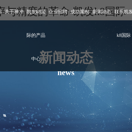
与精度的革命-凯发k8国际
国
关于神冲
凯发k8国
企业招聘
成功案例
新闻动态
联系凯
际的产品
k8国际
新闻动态
中心
news