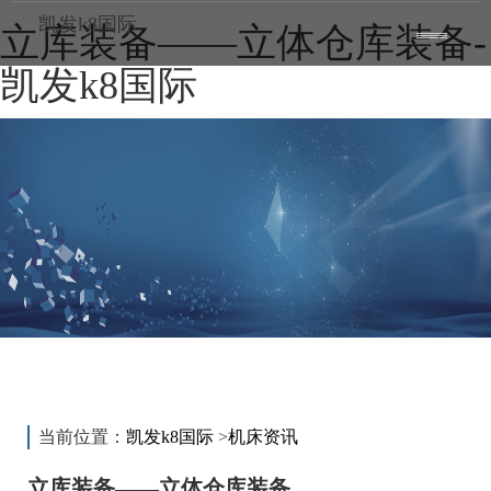
凯发k8国际
立库装备——立体仓库装备-
toggle
——
——
——
navigatio
凯发k8国际
新闻动态
news
当前位置：
凯发k8国际
>
机床资讯
立库装备——立体仓库装备