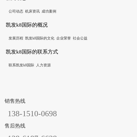
公司动态
机床资讯
成功案例
凯发k8国际的概况
发展历程
凯发k8国际的文化
企业荣誉
社会公益
凯发k8国际的联系方式
联系凯发k8国际
人力资源
销售热线
138-1510-0698
售后热线