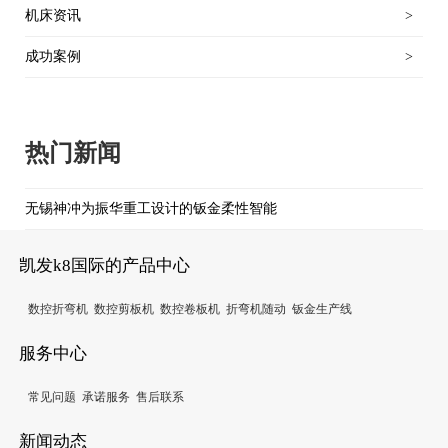
机床资讯
>
成功案例
>
热门新闻
无锡神冲为振华重工设计的钣金柔性智能
凯发k8国际的产品中心
数控折弯机
数控剪板机
数控卷板机
折弯机随动
钣金生产线
服务中心
常见问题
承诺服务
售后联系
新闻动态