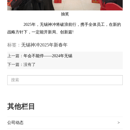
抽奖
2025年，无锡神冲将破浪前行，携手全体员工，在新的
战略方针下，一定能开新局、创新篇!
标签：
无锡神冲2025年新春年
上一篇：
年会不能停——2024年无锡
下一篇：没有了
其他栏目
公司动态
>