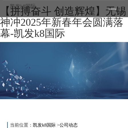
凯发k8国际
【拼搏奋斗 创造辉煌】无锡
toggle
——
——
——
navigatio
神冲2025年新春年会圆满落
幕-凯发k8国际
新闻动态
news
当前位置：
凯发k8国际
>
公司动态