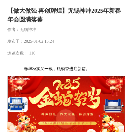
【做大做强 再创辉煌】无锡神冲2025年新春
年会圆满落幕
作者：无锡神冲
发布于：2025-01-02 15:24
浏览次数： 110
春华秋实又一载，砥砺奋进启新篇。