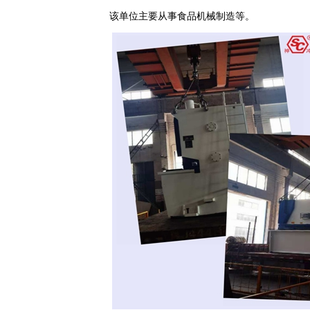
该单位主要从事食品机械制造等。