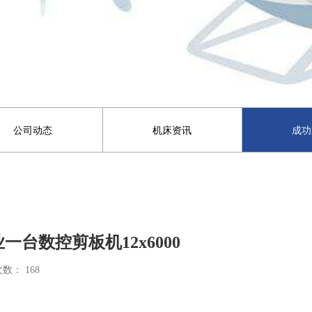
公司动态
机床资讯
成功
一台数控剪板机12x6000
数： 168