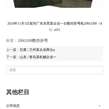
2024年11月1日发到广东东莞某企业一台数控折弯机200t3200（4
1）el15
标签：
200t3200数控折弯
上一篇：
甘肃 | 兰州某企业两台q
下一篇：
山东 | 青岛某机械企业一
其他栏目
公司动态
>