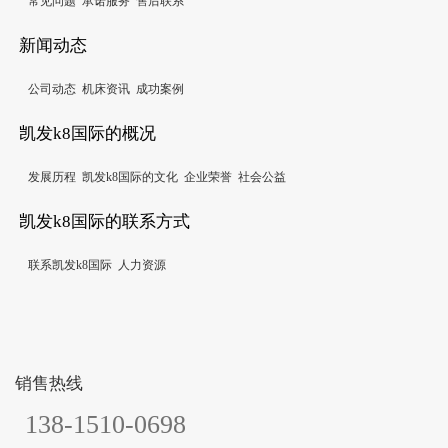
常见问题
承诺服务
售后联系
新闻动态
公司动态
机床资讯
成功案例
凯发k8国际的概况
发展历程
凯发k8国际的文化
企业荣誉
社会公益
凯发k8国际的联系方式
联系凯发k8国际
人力资源
销售热线
138-1510-0698