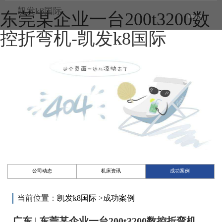
凯发k8国际
东莞某企业一台200t3200数
toggle
——
——
——
navigatio
控折弯机-凯发k8国际
成功案例
公司动态
机床资讯
case
成功案例
当前位置：
凯发k8国际
>
成功案例
广东 | 东莞某企业一台200t3200数控折弯机