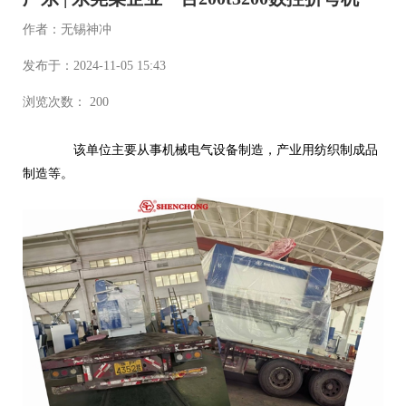
作者：无锡神冲
发布于：2024-11-05 15:43
浏览次数： 200
该单位主要从事机械电气设备制造，产业用纺织制成品
制造等。