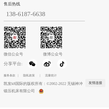
售后热线
138-6187-6638
微信公众号
微博公众号
分享平台:
服务条款
|
隐私政策
|
流量统计
友情连接
凯发k8国际的版权所有：©2002-2022 无锡神冲
锻压机床有限公司