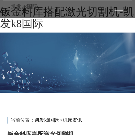
凯发k8国际
钣金料库搭配激光切割机-凯
toggle
——
——
——
navigatio
发k8国际
新闻动态
news
当前位置：
凯发k8国际
>
机床资讯
钣金料库搭配激光切割机