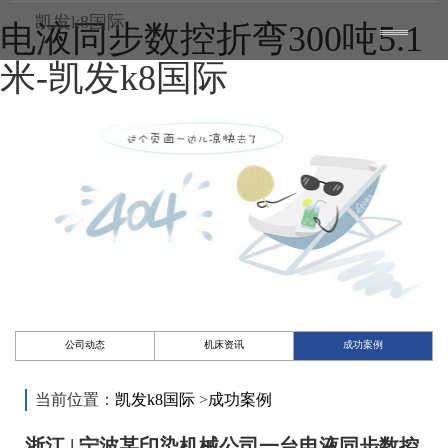
凯发k8国际
电液同步数控折弯300吨5.1
toggle
——
——
——
navigatio
米-凯发k8国际
成功案例
公司动态
机床资讯
case
成功案例
当前位置：
凯发k8国际
>
成功案例
浙江 | 宁波某印染机械公司一台电液同步数控