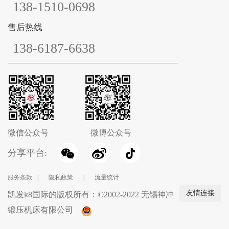
138-1510-0698
售后热线
138-6187-6638
微信公众号
微博公众号
分享平台:
服务条款
|
隐私政策
|
流量统计
友情连接
凯发k8国际的版权所有：©2002-2022 无锡神冲
锻压机床有限公司