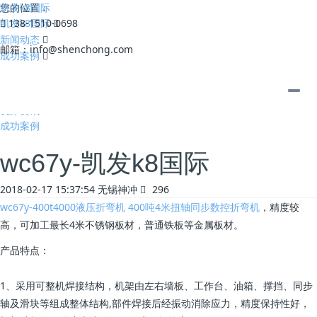
凯发k8国际
您的位置：
凯发k8国际
138-1510-0698
新闻动态
邮箱：
info@shenchong.com
成功案例
全部
公司动态
机床资讯
成功案例
wc67y-凯发k8国际
2018-02-17 15:37:54
无锡神冲
296
wc67y-400t4000液压折弯机 400吨4米扭轴同步数控折弯机
，精度较
高，可加工最长4米不锈钢板材，普通铁板等金属板材。
产品特点：
1、采用可整机焊接结构，机架由左右墙板、工作台、油箱、撑挡、同步
轴及滑块等组成整体结构,部件焊接后经振动消除应力，精度保持性好，