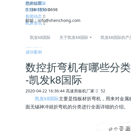
凯发k8国际
您的位置：
凯发k8国际
138-1510-0698
新闻动态
邮箱：
info@shenchong.com
机床资讯
全部
凯发k8国际
关于凯发k8国际
凯发k8国际的产
公司动态
机床资讯
成功案例
数控折弯机有哪些分类
-凯发k8国际
2020-04-22 16:36:44
高速剪板机厂家
52
凯发k8国际
主要是指板材折弯机，用来对金属
面无锡神冲就折弯机的分类进行全面详细的介绍。