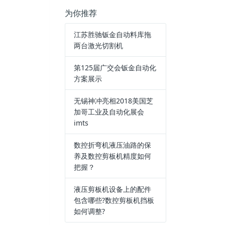
为你推荐
江苏胜驰钣金自动料库拖
两台激光切割机
第125届广交会钣金自动化
方案展示
无锡神冲亮相2018美国芝
加哥工业及自动化展会
imts
数控折弯机液压油路的保
养及数控剪板机精度如何
把握？
液压剪板机设备上的配件
包含哪些?数控剪板机挡板
如何调整?