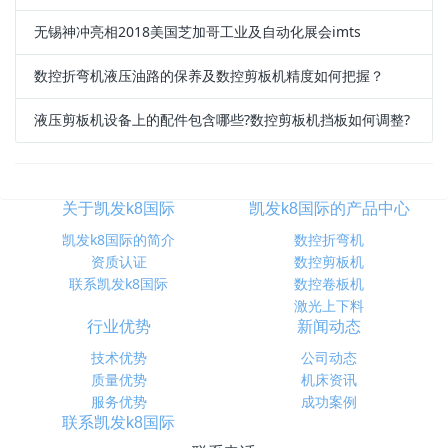
无锡神冲亮相2018美国芝加哥工业及自动化展会imts
数控折弯机液压油路的保养及数控剪板机精度如何把握？
液压剪板机设备上的配件包含哪些?数控剪板机挡板如何调整?
关于凯发k8国际
凯发k8国际的产品中心
凯发k8国际的简介
数控折弯机
资质认证
数控剪板机
联系凯发k8国际
数控卷板机
激光上下料
行业优势
新闻动态
技术优势
公司动态
质量优势
机床资讯
服务优势
成功案例
联系凯发k8国际