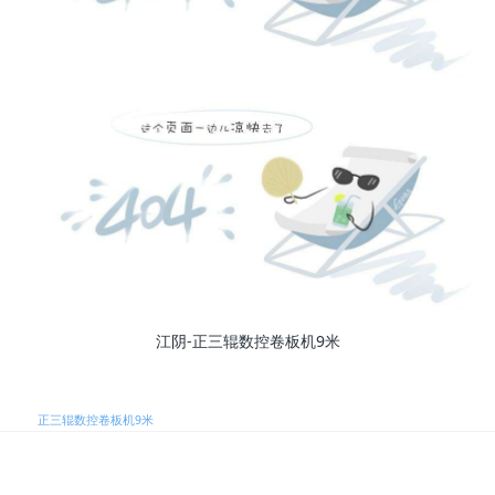
江阴-正三辊数控卷板机9米
标签:
正三辊数控卷板机9米