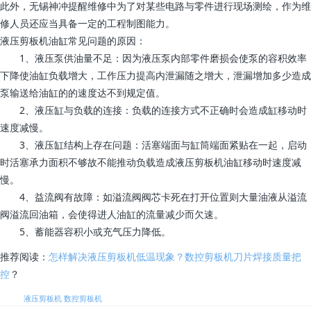
此外，无锡神冲提醒维修中为了对某些电路与零件进行现场测绘，作为维
修人员还应当具备一定的工程制图能力。
液压剪板机油缸常见问题的原因：
1、液压泵供油量不足：因为液压泵内部零件磨损会使泵的容积效率
下降使油缸负载增大，工作压力提高内泄漏随之增大，泄漏增加多少造成
泵输送给油缸的的速度达不到规定值。
2、液压缸与负载的连接：负载的连接方式不正确时会造成缸移动时
速度减慢。
3、液压缸结构上存在问题：活塞端面与缸筒端面紧贴在一起，启动
时活塞承力面积不够故不能推动负载造成液压剪板机油缸移动时速度减
慢。
4、益流阀有故障：如溢流阀阀芯卡死在打开位置则大量油液从溢流
阀溢流回油箱，会使得进人油缸的流量减少而欠速。
5、蓄能器容积小或充气压力降低。
推荐阅读：
怎样解决液压剪板机低温现象？数控剪板机刀片焊接质量把
控
？
标签:
液压剪板机
数控剪板机