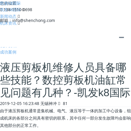
凯发k8国际
您的位置：
凯发k8国际
138-1510-0698
新闻动态
邮箱：
info@shenchong.com
机床资讯
全部
公司动态
机床资讯
成功案例
液压剪板机维修人员具备哪
些技能？数控剪板机油缸常
见问题有几种？-凯发k8国际
2019-12-05 16:23:48
无锡神冲
81
由于液压剪板机通常是集机械、电气、液压等于一体的加工中心设备，组
成机床的各部分之间具有密切的联系，其中任何一部分发生故障均会影响
其他部分的正常工作。