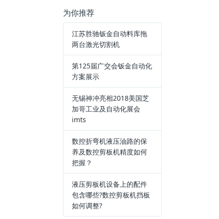
为你推荐
江苏胜驰钣金自动料库拖
两台激光切割机
第125届广交会钣金自动化
方案展示
无锡神冲亮相2018美国芝
加哥工业及自动化展会
imts
数控折弯机液压油路的保
养及数控剪板机精度如何
把握？
液压剪板机设备上的配件
包含哪些?数控剪板机挡板
如何调整?