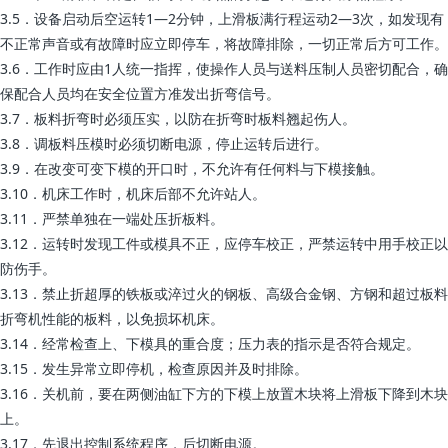
3.5．设备启动后空运转1—2分钟，上滑板满行程运动2—3次，如发现有
不正常声音或有故障时应立即停车，将故障排除，一切正常后方可工作。
3.6．工作时应由1人统一指挥，使操作人员与送料压制人员密切配合，确
保配合人员均在安全位置方准发出折弯信号。
3.7．板料折弯时必须压实，以防在折弯时板料翘起伤人。
3.8．调板料压模时必须切断电源，停止运转后进行。
3.9．在改变可变下模的开口时，不允许有任何料与下模接触。
3.10．机床工作时，机床后部不允许站人。
3.11．严禁单独在一端处压折板料。
3.12．运转时发现工件或模具不正，应停车校正，严禁运转中用手校正以
防伤手。
3.13．禁止折超厚的铁板或淬过火的钢板、高级合金钢、方钢和超过板料
折弯机性能的板料，以免损坏机床。
3.14．经常检查上、下模具的重合度；压力表的指示是否符合规定。
3.15．发生异常立即停机，检查原因并及时排除。
3.16．关机前，要在两侧油缸下方的下模上放置木块将上滑板下降到木块
上。
3.17．先退出控制系统程序，后切断电源。