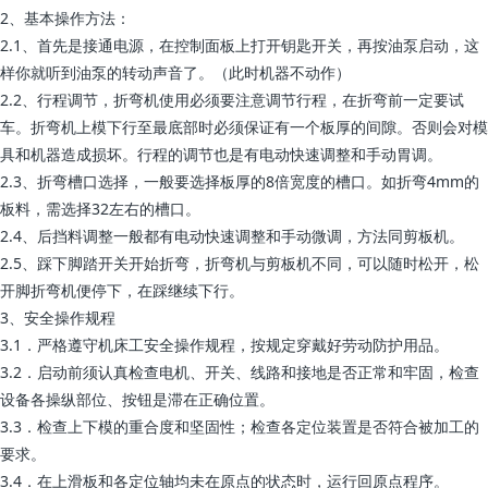
2、基本操作方法：
2.1、首先是接通电源，在控制面板上打开钥匙开关，再按油泵启动，这
样你就听到油泵的转动声音了。（此时机器不动作）
2.2、行程调节，折弯机使用必须要注意调节行程，在折弯前一定要试
车。折弯机上模下行至最底部时必须保证有一个板厚的间隙。否则会对模
具和机器造成损坏。行程的调节也是有电动快速调整和手动胃调。
2.3、折弯槽口选择，一般要选择板厚的8倍宽度的槽口。如折弯4mm的
板料，需选择32左右的槽口。
2.4、后挡料调整一般都有电动快速调整和手动微调，方法同剪板机。
2.5、踩下脚踏开关开始折弯，折弯机与剪板机不同，可以随时松开，松
开脚折弯机便停下，在踩继续下行。
3、安全操作规程
3.1．严格遵守机床工安全操作规程，按规定穿戴好劳动防护用品。
3.2．启动前须认真检查电机、开关、线路和接地是否正常和牢固，检查
设备各操纵部位、按钮是滞在正确位置。
3.3．检查上下模的重合度和坚固性；检查各定位装置是否符合被加工的
要求。
3.4．在上滑板和各定位轴均未在原点的状态时，运行回原点程序。