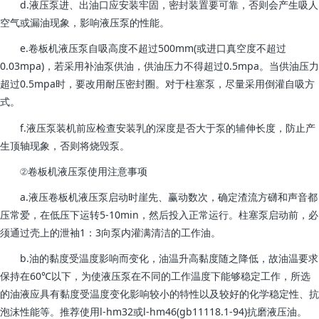
d.液压泵进、出油口应安装牢固，密封装置要可靠，否则会产生吸人
空气或漏油现象，影响液压泵的性能。
e.卷板机液压泵自吸高度不超过500mm(或进口真空度不超过
0.03mpa)，若采用补油泵供油，供油压力不得超过0.5mpa。当供油压力
超过0.5mpa时，要改用耐压密封圈。对于柱塞泵，尽量采用倒灌自吸方
式。
f.液压泵装机前应检查安装乳的深度是否大于泵的辅伸长度，防止产
生顶轴现象，否则将烧毁泵。
②卷板机液压泵使用注意事项
a.液压卷板机液压泵启动时崖先、赢动数次，确定渣流方礴和声音都
压常爱，在低压下运转5-10min，然后投入正常运行。柱塞泵启动前，必
须通过壳上的泄袖1：3向泵内灌满清洁的工作油。
b.油的黏度受温度影响而变化，油温升高黏度随之降低，故油温要求
保持在60℃以下，为使液压泵在不同的工作温度下能够稳定工作，所选
的油液应具有黏度受温度变化影响较小的特性以及较好的化学稳定性、抗
泡沫性能等。推荐使用l-hm32或l-hm46(gb11118.1-94)抗磨液压油。