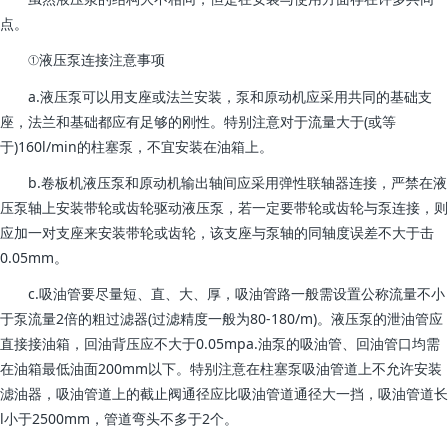
点。
①液压泵连接注意事项
a.液压泵可以用支座或法兰安装，泵和原动机应采用共同的基础支
座，法兰和基础都应有足够的刚性。特别注意对于流量大于(或等
于)160l/min的柱塞泵，不宜安装在油箱上。
b.卷板机液压泵和原动机输出轴间应采用弹性联轴器连接，严禁在液
压泵轴上安装带轮或齿轮驱动液压泵，若一定要带轮或齿轮与泵连接，则
应加一对支座来安装带轮或齿轮，该支座与泵轴的同轴度误差不大于击
0.05mm。
c.吸油管要尽量短、直、大、厚，吸油管路一般需设置公称流量不小
于泵流量2倍的粗过滤器(过滤精度一般为80-180/m)。液压泵的泄油管应
直接接油箱，回油背压应不大于0.05mpa.油泵的吸油管、回油管口均需
在油箱最低油面200mm以下。特别注意在柱塞泵吸油管道上不允许安装
滤油器，吸油管道上的截止阀通径应比吸油管道通径大一挡，吸油管道长
l小于2500mm，管道弯头不多于2个。