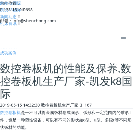
凯发k8国际
您的位置：
凯发k8国际
138-1510-0698
新闻动态
邮箱：
info@shenchong.com
机床资讯
全部
公司动态
机床资讯
成功案例
数控卷板机的性能及保养,数
控卷板机生产厂家-凯发k8国
际
2019-05-15 14:32:30
数控卷板机生产厂家
167
数控卷板机
是一种可以将金属钣材卷成圆形、弧形和一定范围内的锥形工
件，也是一种塑性设备，可以有不同的形状如o型、u型、多段r等不同形
状钣材的功能。