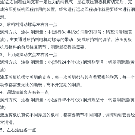
油)左右回程缸均充有一定压力的纯氮气，是在液压剪板机剪切完后，完
成液压剪板机回程作用的装置。经常进行运动回程动作就需要经常进行润
滑。
2、后档料滑动螺母左右各一点
润滑方式：涂抹 润滑量：中(运行8小时/次) 润滑剂型号：钙基润滑脂(黄
油)，主要通过后挡料电机对螺母的带动，完成后挡料的调节。液压剪板
机后挡料的前后往复调节，润滑就变得很需要。
3、上刀架摆动支点左右各一点
润滑方式：油枪 润滑量：小(运行24小时/次) 润滑剂型号：钙基润滑脂(黄
油)
液压剪板机摆动剪切的支点，每一次剪切都与其有着紧密的联系，每一个
动作都需要无比的顺畅，离不开定期的润滑。
4、调隙轴轴套左右各一点
润滑方式：油枪 润滑量：小(运行48小时/次) 润滑剂型号：钙基润滑脂(黄
油)
液压剪板机剪切不同厚度的板材，都需要调节不同间隙，调隙轴轴套要经
常润滑。
5、左右油缸各一点