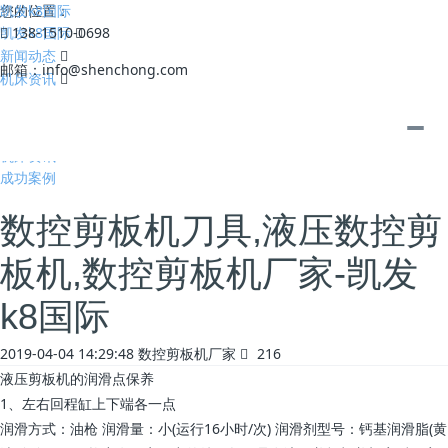
凯发k8国际
您的位置：
凯发k8国际
138-1510-0698
新闻动态
邮箱：
info@shenchong.com
机床资讯
全部
公司动态
机床资讯
成功案例
数控剪板机刀具,液压数控剪
板机,数控剪板机厂家-凯发
k8国际
2019-04-04 14:29:48
数控剪板机厂家
216
液压剪板机的润滑点保养
1、左右回程缸上下端各一点
润滑方式：油枪 润滑量：小(运行16小时/次) 润滑剂型号：钙基润滑脂(黄