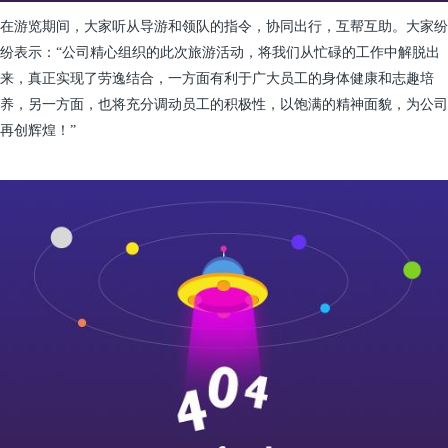
在游览期间，大家听从导游和领队的指令，协同出行，互帮互助。大家纷
纷表示：“公司精心组织的此次旅游活动，将我们从忙碌的工作中解脱出
来，真正实现了劳逸结合，一方面有利于广大员工的身体健康和志趣培
养，另一方面，也将充分调动员工的积极性，以饱满的精神面貌，为公司
再创辉煌！”