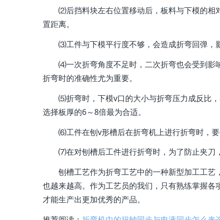
⑵后挡料块左右位置移动后，板料与下模的相对
置距离。
⑶工件与下模平行度不够，会造成折弯回弹，影
⑷一次折弯角度不足时，二次折弯也会受到影响
折弯时的准确性尤为重要。
⑸折弯时，下模v口的大小与折弯压力成反比，在
选择板厚的6～8倍最为合适。
⑹工件在刨v形槽后在折弯机上进行折弯时，要保
⑺在对刨槽后工件进行折弯时，为了防止夹刀，上
刨槽工艺作为折弯工艺中的一种新型加工工艺，
也越来越高。作为工艺员的我们，只有熟练掌握各
才能生产出更加优秀的产品。
推荐阅读：
折弯机中的扭轴同步与电液同步怎么来