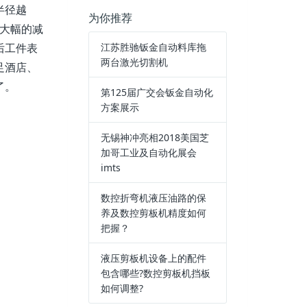
半径越
为你推荐
大幅的减
江苏胜驰钣金自动料库拖
后工件表
两台激光切割机
足酒店、
了。
第125届广交会钣金自动化
方案展示
无锡神冲亮相2018美国芝
加哥工业及自动化展会
imts
数控折弯机液压油路的保
养及数控剪板机精度如何
把握？
液压剪板机设备上的配件
包含哪些?数控剪板机挡板
如何调整?