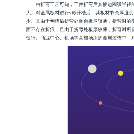
由折弯工艺可知，工件折弯后其棱边圆弧半径的
大。对金属板材进行v形开槽后，其板材剩余厚度
少。又由于刨槽后折弯处剩余板厚较薄，折弯时的
面不存在折痕，且由于折弯处板厚较薄，折弯时所
银行、商业中心、机场等高档场所的金属装饰中，