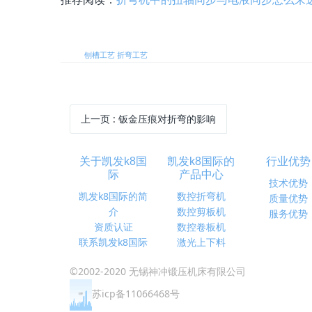
标签:
刨槽工艺
折弯工艺
上一页
: 钣金压痕对折弯的影响
关于凯发k8国
凯发k8国际的
行业优势
际
产品中心
技术优势
凯发k8国际的简
数控折弯机
质量优势
介
数控剪板机
服务优势
资质认证
数控卷板机
联系凯发k8国际
激光上下料
©2002-2020 无锡神冲锻压机床有限公司
苏icp备11066468号