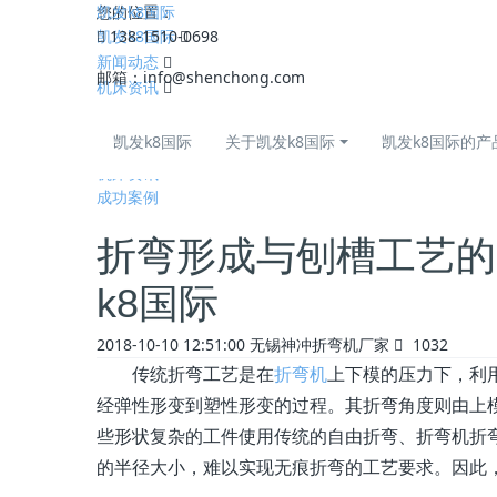
凯发k8国际
您的位置：
凯发k8国际
138-1510-0698
新闻动态
邮箱：
info@shenchong.com
机床资讯
全部
凯发k8国际
关于凯发k8国际
凯发k8国际的产
公司动态
机床资讯
成功案例
折弯形成与刨槽工艺的
k8国际
2018-10-10 12:51:00
无锡神冲折弯机厂家
1032
传统折弯工艺是在
折弯机
上下模的压力下，利
经弹性形变到塑性形变的过程。其折弯角度则由上
些形状复杂的工件使用传统的自由折弯、折弯机折
的半径大小，难以实现无痕折弯的工艺要求。因此