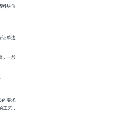
挡料块位
保证单边
槽，一般
。
员的要求
的工艺，