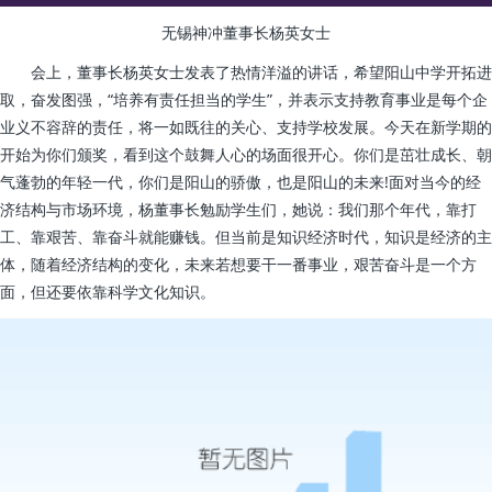
无锡神冲董事长杨英女士
会上，董事长杨英女士发表了热情洋溢的讲话，希望阳山中学开拓进
取，奋发图强，“培养有责任担当的学生”，并表示支持教育事业是每个企
业义不容辞的责任，将一如既往的关心、支持学校发展。今天在新学期的
开始为你们颁奖，看到这个鼓舞人心的场面很开心。你们是茁壮成长、朝
气蓬勃的年轻一代，你们是阳山的骄傲，也是阳山的未来!面对当今的经
济结构与市场环境，杨董事长勉励学生们，她说：我们那个年代，靠打
工、靠艰苦、靠奋斗就能赚钱。但当前是知识经济时代，知识是经济的主
体，随着经济结构的变化，未来若想要干一番事业，艰苦奋斗是一个方
面，但还要依靠科学文化知识。