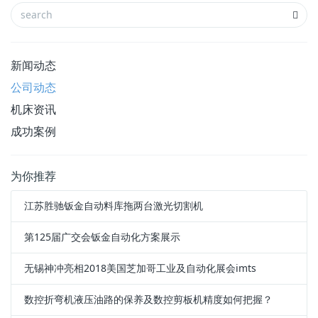
新闻动态
公司动态
机床资讯
成功案例
为你推荐
江苏胜驰钣金自动料库拖两台激光切割机
第125届广交会钣金自动化方案展示
无锡神冲亮相2018美国芝加哥工业及自动化展会imts
数控折弯机液压油路的保养及数控剪板机精度如何把握？