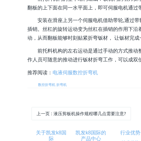
翻板的上下面在同一水平面上，即可伺服电机通过
安装在滑座上另一个伺服电机借助带轮,通过带轮
插销。丝杠的旋转运动变为丝杠在插销的作用下沿
动，从而翻板能够时刻贴紧折弯钣材， 让钣材完成
前托料机构的左右运动是通过手动的方式推动整
作人员可随意的推动进行钣材折弯工作，可以成双
推荐阅读：
电液伺服数控折弯机
标签:
数控折弯机
折弯机
上一页
: 液压剪板机操作规程哪几点需要注意?
关于凯发k8国
凯发k8国际的
行业优势
际
产品中心