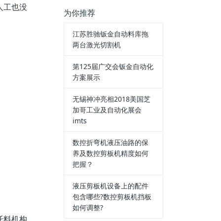
人工也没
为你推荐
江苏胜驰钣金自动料库拖
两台激光切割机
第125届广交会钣金自动化
方案展示
无锡神冲亮相2018美国芝
加哥工业及自动化展会
imts
数控折弯机液压油路的保
养及数控剪板机精度如何
把握？
液压剪板机设备上的配件
包含哪些?数控剪板机挡板
如何调整?
托料机构