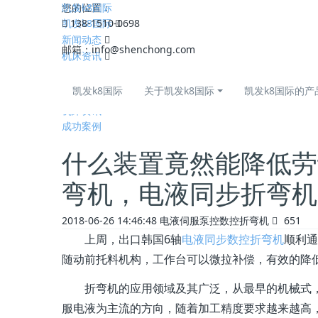
凯发k8国际
您的位置：
凯发k8国际
138-1510-0698
新闻动态
邮箱：
info@shenchong.com
机床资讯
全部
凯发k8国际
关于凯发k8国际
凯发k8国际的产
公司动态
机床资讯
成功案例
什么装置竟然能降低劳
弯机，电液同步折弯机-
2018-06-26 14:46:48
电液伺服泵控数控折弯机
651
上周，出口韩国6轴
电液同步数控折弯机
顺利通
随动前托料机构，工作台可以微拉补偿，有效的降
折弯机的应用领域及其广泛，从最早的机械式
服电液为主流的方向，随着加工精度要求越来越高