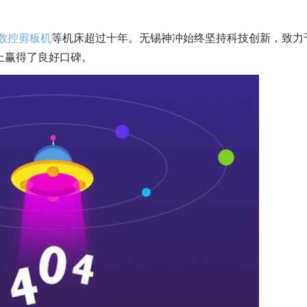
数控剪板机
等机床超过十年。无锡神冲始终坚持科技创新，致力
上赢得了良好口碑。