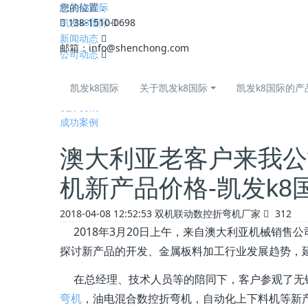
凯发k8国际
您的位置：
凯发k8国际
138-1510-0698
新闻动态
邮箱：
info@shenchong.com
公司动态
全部
凯发k8国际
关于凯发k8国际
凯发k8国际的产
公司动态
机床资讯
成功案例
澳大利亚老客户来我公
机新产品价格-凯发k8
2018-04-08 12:52:53
双机联动数控折弯机厂家
312
2018年3月20日上午，来自澳大利亚机械销售
探讨新产品的开发、金属板料加工行业发展趋势，延
在总经理、技术人员等的陪同下，客户参观了无
弯机
，油电混合数控折弯机，自动化上下料机等新