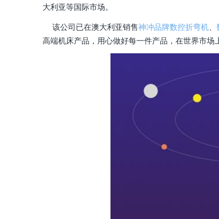
大利亚等国际市场。
该公司已在澳大利亚销售
神冲品牌数控折弯机
、
高端机床产品，用心做好每一件产品，在世界市场