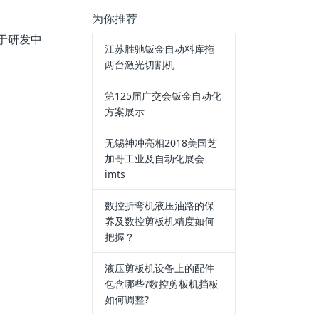
为你推荐
于研发中
江苏胜驰钣金自动料库拖
两台激光切割机
第125届广交会钣金自动化
方案展示
无锡神冲亮相2018美国芝
加哥工业及自动化展会
imts
数控折弯机液压油路的保
养及数控剪板机精度如何
把握？
液压剪板机设备上的配件
包含哪些?数控剪板机挡板
如何调整?