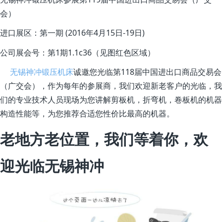
会）
进口展区：第一期 (2016年4月15日-19日)
公司展会号：第1期1.1c36（见图红色区域）
无锡神冲锻压机床
诚邀您光临第118届中国进出口商品交易会
（广交会），作为每年的参展商，我们欢迎新老客户的光临，我
们的专业技术人员现场为您讲解剪板机，折弯机，卷板机的机器
构造性能等，为您推荐合适您性价比最高的机器。
老地方老位置，我们等着你，欢
迎光临无锡神冲