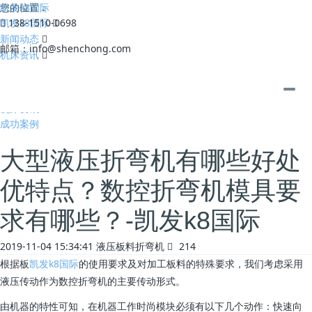
凯发k8国际
您的位置：
凯发k8国际
138-1510-0698
新闻动态
邮箱：
info@shenchong.com
机床资讯
全部
公司动态
机床资讯
成功案例
大型液压折弯机有哪些好处
优特点？数控折弯机模具要
求有哪些？-凯发k8国际
2019-11-04 15:34:41
液压板料折弯机
214
根据板
凯发k8国际
的使用要求及对加工板料的特殊要求，我们考虑采用
液压传动作为数控折弯机的主要传动形式。
由机器的特性可知，在机器工作时尚模块必须有以下几个动作：快速向