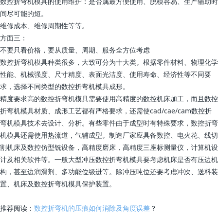
数控折弯机模具的使用维护：是否属最方便使用、脱模容易、生产辅助时
间尽可能的短。
维修成本、维修周期性等等。
方面三：
不要只看价格，要从质量、周期、服务全方位考虑
数控折弯机模具种类很多，大致可分为十大类。根据零件材料、物理化学
性能、机械强度、尺寸精度、表面光洁度、使用寿命、经济性等不同要
求，选择不同类型的数控折弯机模具成形。
精度要求高的数控折弯机模具需要使用高精度的数控机床加工，而且数控
折弯机模具材质、成形工艺都有严格要求，还需使cad/cae/cam数控折
弯机模具技术去设计、分析。有些零件由于成型时有特殊要求，数控折弯
机模具还需使用热流道，气辅成型。制造厂家应具备数控、电火花、线切
割机床及数控仿型铣设备，高精度磨床，高精度三座标测量仪，计算机设
计及相关软件等。一般大型冲压数控折弯机模具要考虑机床是否有压边机
构，甚至边润滑剂、多功能位级进等。除冲压吨位还要考虑冲次、送料装
置、机床及数控折弯机模具保护装置。
推荐阅读：
数控折弯机的压痕如何消除及角度误差
？