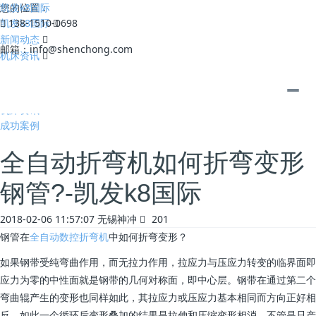
凯发k8国际
您的位置：
凯发k8国际
138-1510-0698
新闻动态
邮箱：
info@shenchong.com
机床资讯
全部
公司动态
机床资讯
成功案例
全自动折弯机如何折弯变形
钢管?-凯发k8国际
2018-02-06 11:57:07
无锡神冲
201
钢管在
全自动数控折弯机
中如何折弯变形？
如果钢带受纯弯曲作用，而无拉力作用，拉应力与压应力转变的临界面即
应力为零的中性面就是钢带的几何对称面，即中心层。钢带在通过第二个
弯曲辊产生的变形也同样如此，其拉应力或压应力基本相同而方向正好相
反。如此一个循环后变形叠加的结果是拉伸和压缩变形相消，不管是只产