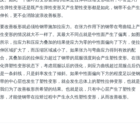
生弹性变形还是既产生弹性变形又产生塑性变形都是如此，钢带不会产生
伸长，更不会消除波浪改善板形。
要改善板形就必须给钢带施加拉应力。在张力作用下的钢带在弯曲辊上产
生变形的情况就大不一样了。其最大不同点就是中性面产生了偏离，如图
所示，拉应力和压应力叠加的结果使应力为零的中性面偏向了下方，使拉
伸区域扩大了，而压缩区域减小了。如果张力与弯曲应力得到有效的配
合，其叠加后的拉伸应力超过了钢带的屈服强度则会产生塑性变形。在强
化弹塑性变形状态下，考虑屈服以后的强化，则应力曲线超过屈服点后仍
是一条斜线，只是斜率发生了倾斜。如果中性面偏向下方的程度足以使钢
带的中心层也发生了塑性变形，就会发生总体上的塑性拉伸变形，也就是
我们为了改善板形所希望的结果。也就是说，只有中心层产生了塑性变
形，才能使钢带在拉矫过程中产生永久性塑性变形，从而改善板形。