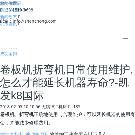
凯发k8国际
您的位置：
凯发k8国际
138-1510-0698
新闻动态
邮箱：
info@shenchong.com
机床资讯
全部
公司动态
机床资讯
成功案例
卷板机折弯机日常使用维护,
怎么才能延长机器寿命?-凯
发k8国际
2018-02-05 10:10:56
无锡神冲机床
135
卷板机
、
折弯机
正确地使用与合理维护，可以延长机器的使用寿
命，并能减少修理费用。
神冲卷板机
神冲折弯机
的维护工作主要有以下几点：