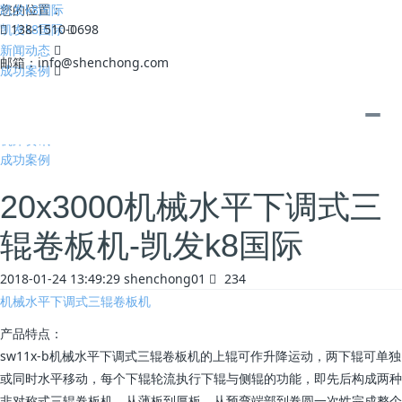
凯发k8国际
您的位置：
凯发k8国际
138-1510-0698
新闻动态
邮箱：
info@shenchong.com
成功案例
全部
公司动态
机床资讯
成功案例
20x3000机械水平下调式三
辊卷板机-凯发k8国际
2018-01-24 13:49:29
shenchong01
234
机械水平下调式三辊卷板机
产品特点：
sw11x-b机械水平下调式三辊卷板机的上辊可作升降运动，两下辊可单独
或同时水平移动，每个下辊轮流执行下辊与侧辊的功能，即先后构成两种
非对称式三辊卷板机，从薄板到厚板，从预弯端部到卷圆一次性完成整个