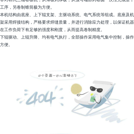
工序，另卷制锥筒极为方便。
本机结构由底座、上下辊支架、主驱动系统、电气系统等组成。底座及机
架采用焊接结构，严格要求焊缝质量，并进行消除应力处理，以保证机器
在工作负荷下有足够的强度和刚度，从而提高卷制精度。
下辊驱动、上辊升降、均有电气执行，全部操作采用电气集中控制，操作
方便。