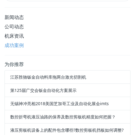
新闻动态
公司动态
机床资讯
成功案例
为你推荐
江苏胜驰钣金自动料库拖两台激光切割机
第125届广交会钣金自动化方案展示
无锡神冲亮相2018美国芝加哥工业及自动化展会imts
数控折弯机液压油路的保养及数控剪板机精度如何把握？
液压剪板机设备上的配件包含哪些?数控剪板机挡板如何调整?