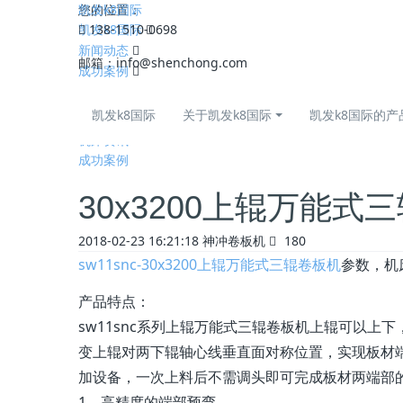
凯发k8国际
您的位置：
凯发k8国际
138-1510-0698
新闻动态
邮箱：
info@shenchong.com
成功案例
全部
凯发k8国际
关于凯发k8国际
凯发k8国际的产
公司动态
机床资讯
成功案例
30x3200上辊万能式
2018-02-23 16:21:18
神冲卷板机
180
sw11snc-30x3200上辊万能式三辊卷板机
参数，机
产品特点：
sw11snc系列上辊万能式三辊卷板机上辊可以
变上辊对两下辊轴心线垂直面对称位置，实现板材
加设备，一次上料后不需调头即可完成板材两端部
1、高精度的端部预弯