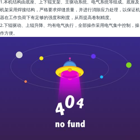
1.本机结构由底座、上下辊支架、主驱动系统、电气系统等组成。底座及
机架采用焊接结构，严格要求焊缝质量，并进行消除应力处理，以保证机
器在工作负荷下有足够的强度和刚度，从而提高卷制精度。
2.下辊驱动、上辊升降、均有电气执行，全部操作采用电气集中控制，操
作方便。