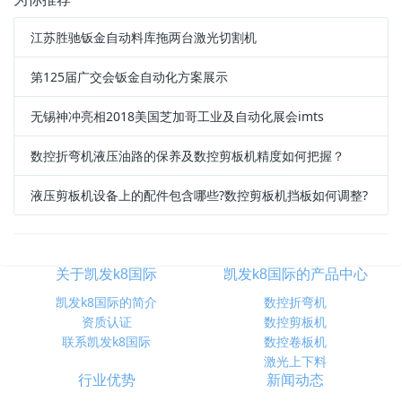
江苏胜驰钣金自动料库拖两台激光切割机
第125届广交会钣金自动化方案展示
无锡神冲亮相2018美国芝加哥工业及自动化展会imts
数控折弯机液压油路的保养及数控剪板机精度如何把握？
液压剪板机设备上的配件包含哪些?数控剪板机挡板如何调整?
关于凯发k8国际
凯发k8国际的产品中心
凯发k8国际的简介
数控折弯机
资质认证
数控剪板机
联系凯发k8国际
数控卷板机
激光上下料
行业优势
新闻动态