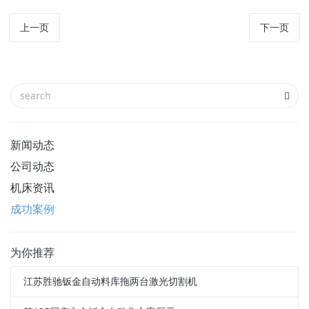
上一页
下一页
新闻动态
公司动态
机床资讯
成功案例
为你推荐
江苏胜驰钣金自动料库拖两台激光切割机