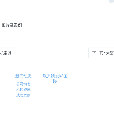
，图片及案例
弯机案例
下一页
: 
新闻动态
联系凯发k8国
际
公司动态
机床资讯
成功案例