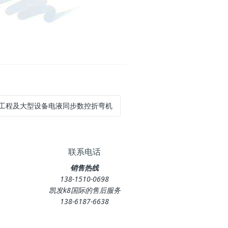
大型工程及大型设备电液同步数控折弯机
联系电话
销售热线
138-1510-0698
凯发k8国际的售后服务
138-6187-6638