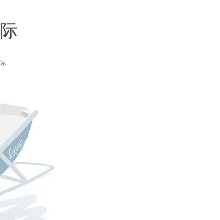
国际
国际