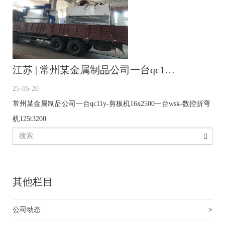
江苏 | 常州某金属制品公司一台qc1…
25-05-20
常州某金属制品公司一台qc11y-剪板机16x2500一台wsk-数控折弯
机125t3200
其他栏目
公司动态
>