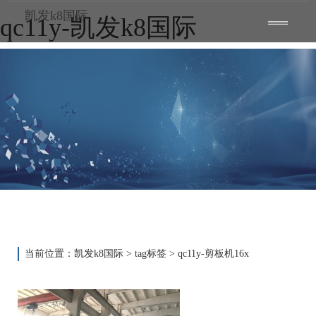
凯发k8国际
qc11y-凯发k8国际
toggle
——
——
——
navigatio
新闻动态
news
当前位置：
凯发k8国际
>
tag标签
> qc11y-剪板机16x