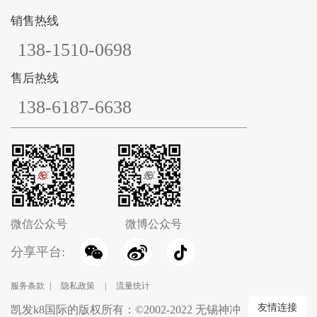
销售热线
138-1510-0698
售后热线
138-6187-6638
微信公众号
微博公众号
分享平台:
服务条款
|
隐私政策
|
流量统计
友情连接
凯发k8国际的版权所有：©2002-2022 无锡神冲