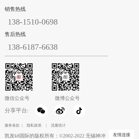
销售热线
138-1510-0698
售后热线
138-6187-6638
微信公众号
微博公众号
分享平台:
服务条款
|
隐私政策
|
流量统计
友情连接
凯发k8国际的版权所有：©2002-2022 无锡神冲